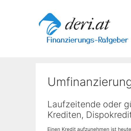
Skip
to
content
Umfinanzierun
Laufzeitende oder gü
Krediten, Dispokredi
Einen Kredit aufzunehmen ist heute