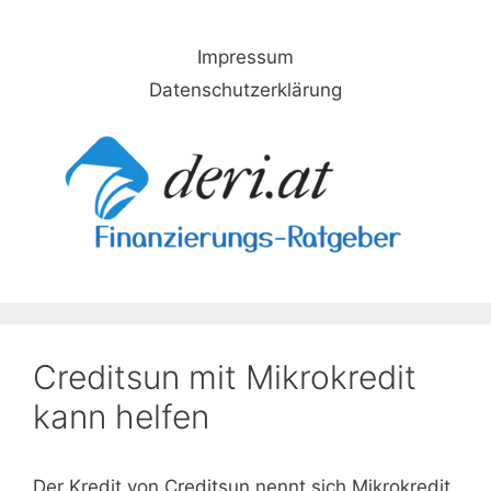
Skip
to
Impressum
content
Datenschutzerklärung
Creditsun mit Mikrokredit
kann helfen
Der Kredit von Creditsun nennt sich Mikrokredit