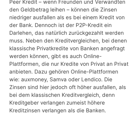
Peer Kredit – wenn Freunden und Verwandten
den Geldbetrag leihen – können die Zinsen
niedriger ausfallen als es bei einem Kredit von
der Bank. Dennoch ist der P2P-Kredit ein
Darlehen, das natürlich zurückgezahlt werden
muss. Neben den Kreditvergleichen, bei denen
klassische Privatkredite von Banken angefragt
werden können, gibt es auch Online-
Plattformen, die nur Kredite von Privat an Privat
anbieten. Dazu gehören Online-Plattformen
wie: auxmoney, Samva oder Lendico. Die
Zinsen sind hier jedoch oft höher ausfallen, als
bei dem klassischen Kreditvergleich, denn
Kreditgeber verlangen zumeist höhere
Kreditzinsen verlangen als die Banken.