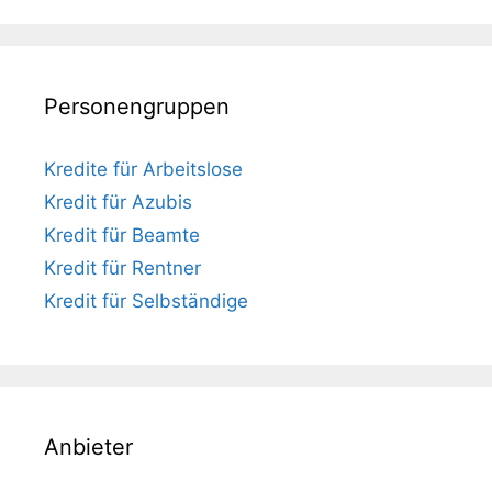
Personengruppen
Kredite für Arbeitslose
Kredit für Azubis
Kredit für Beamte
Kredit für Rentner
Kredit für Selbständige
Anbieter