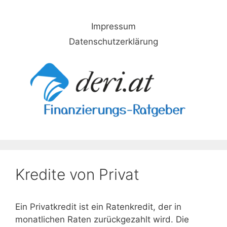
Skip
to
Impressum
content
Datenschutzerklärung
Kredite von Privat
Ein Privatkredit ist ein Ratenkredit, der in
monatlichen Raten zurückgezahlt wird. Die