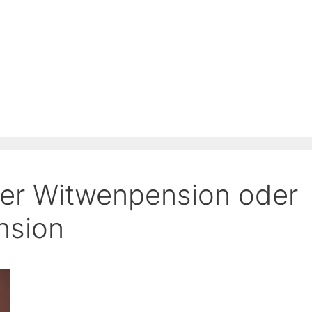
ner Witwenpension oder
nsion