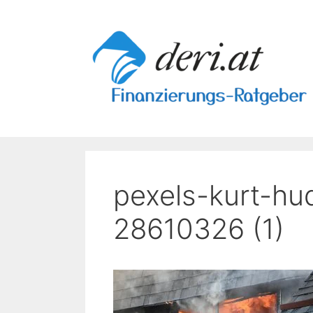
Skip
to
content
pexels-kurt-h
28610326 (1)