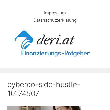
Skip
to
Impressum
content
Datenschutzerklärung
cyberco-side-hustle-
10174507