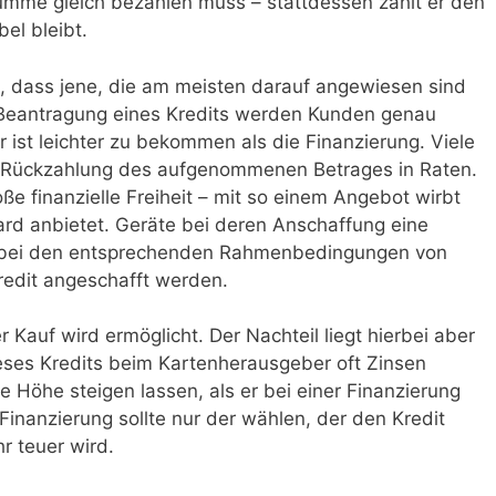
Summe gleich bezahlen muss – stattdessen zahlt er den
bel bleibt.
st, dass jene, die am meisten darauf angewiesen sind
 Beantragung eines Kredits werden Kunden genau
r ist leichter zu bekommen als die Finanzierung. Viele
e Rückzahlung des aufgenommenen Betrages in Raten.
oße finanzielle Freiheit – mit so einem Angebot wirbt
card anbietet. Geräte bei deren Anschaffung eine
en bei den entsprechenden Rahmenbedingungen von
edit angeschafft werden.
Der Kauf wird ermöglicht. Der Nachteil liegt hierbei aber
eses Kredits beim Kartenherausgeber oft Zinsen
ie Höhe steigen lassen, als er bei einer Finanzierung
Finanzierung sollte nur der wählen, der den Kredit
r teuer wird.