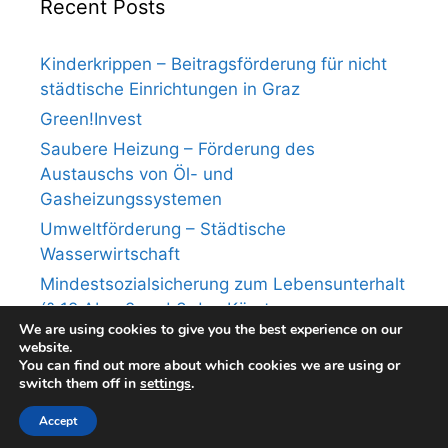
Recent Posts
Kinderkrippen – Beitragsförderung für nicht
städtische Einrichtungen in Graz
Green!Invest
Saubere Heizung – Förderung des
Austauschs von Öl- und
Gasheizungssystemen
Umweltförderung – Städtische
Wasserwirtschaft
Mindestsozialsicherung zum Lebensunterhalt
(§ 12 Abs. 2 und 3 des Kärntner
We are using cookies to give you the best experience on our
Mindestsicherungsgesetzes)
website.
You can find out more about which cookies we are using or
switch them off in
settings
.
© 2026 deri.at
• Built with
GeneratePress
Accept