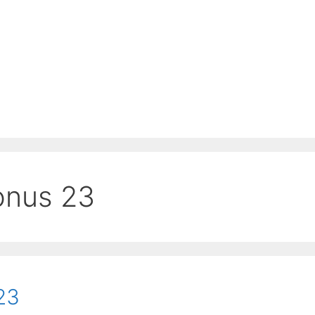
onus 23
23