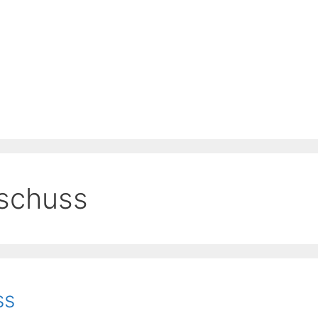
schuss
ss