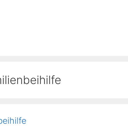
lienbeihilfe
eihilfe