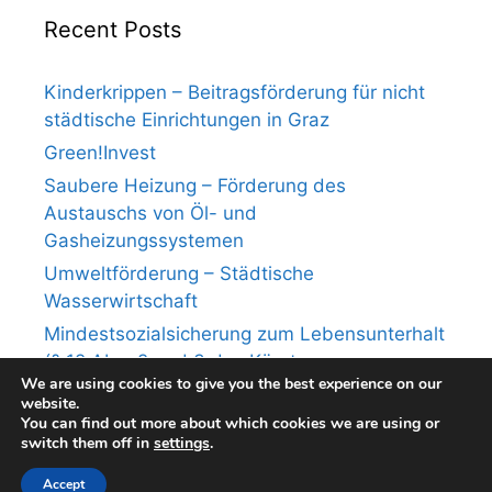
Recent Posts
Kinderkrippen – Beitragsförderung für nicht
städtische Einrichtungen in Graz
Green!Invest
Saubere Heizung – Förderung des
Austauschs von Öl- und
Gasheizungssystemen
Umweltförderung – Städtische
Wasserwirtschaft
Mindestsozialsicherung zum Lebensunterhalt
(§ 12 Abs. 2 und 3 des Kärntner
We are using cookies to give you the best experience on our
Mindestsicherungsgesetzes)
website.
You can find out more about which cookies we are using or
switch them off in
settings
.
© 2026 deri.at
• Built with
GeneratePress
Accept